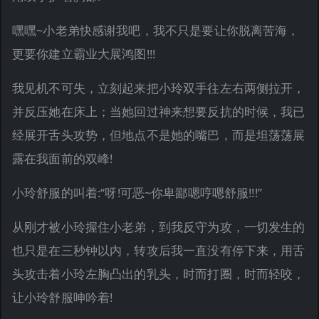
嘿嘿~小老弟快感谢我吧，我不只是要让你脱离苦海，
更要你建立霸业大展鸿图!!!
我见机不可失，立刻起来把小玲双手往左右两侧拉开，
并反压她在床上；当她回过神来想要反抗的时候，我已
经展开舌头攻势，但地点不是她的嘴巴，而是坦荡荡展
露在我面前的双峰!
小玲舒服的叫着:“呀!可恶~你卑鄙嗯哼嗯舒服!!!”
从刚才被小玲握住小老弟，到我反守为攻，一切发生的
也只是在三秒钟以内，转攻后我一直没有停下来，用舌
头攻击着小玲左胸凸出的乳头，时而打圈，时而轻咬，
让小玲舒服呻吟着!