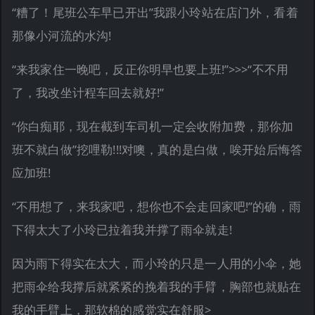
“糟了！尾班公车早已开出”我跟小玲站在店门外，看着
那像小河流的水沟!
“来我家住一晚吧，反正你明早也要上班!”>>>“不不用
了，我改坐计程车回去就好!”
“你白痴耶，现在截到车司机一定会收附加费，那你加
班不就白做”挖哩勒!!!对噢，真的是白做，唉开始后悔答
应加班!
“不用想了，来我家吧，想你也不会走回家吧!”的确，雨
下得太大了小玲已拉着我并撑了雨伞就走!
因为雨下得实在太大，而小玲的只是一人用的小伞，她
把雨伞给我撑后就紧紧的挽着我的手臂，胸部也就贴在
我的手臂上，那软棉的感觉实在舒服>