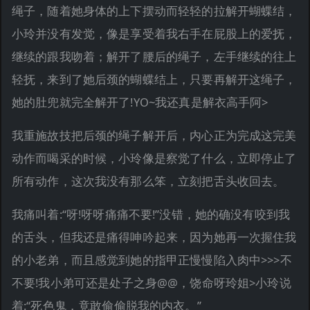
绳子，随着她身体的上下摆动而轻轻的拉解开蝴蝶结，
小玲并没有发觉，像是享受着我右手在屁股上的爱抚，
继续的跟我吻着；解开了腰后的绳子，左手继续的往上
轻抚，来到了她后颈的蝴蝶结上，只要再解开这绳子，
她的肚兜就完全解开了!YO~我还真是解衣高手阿>
我重施故技把后颈的绳子解开后，内心正为完成这完美
动作而喝采的时候，小玲像是察觉了什么，立即停止了
所有动作，这次我没有那么笨，立刻把舌头收回去。
我痛叫着:“呀!呀呀痛痛不要!”没错，她的确没有咬到我
的舌头，但我还是痛得呻吟起来，因为她再一次握住我
的小老弟，而且感觉到她的指甲正慢慢陷入肉中>>>不
不要!我小弟可还是处子之身@@，饶命呀玲姐>小玲说
着:“死色鬼，竟敢偷偷脱我的内衣。”