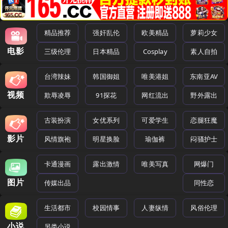
精品推荐
强奸乱伦
欧美精品
萝莉少女
电影
三级伦理
日本精品
Cosplay
素人自拍
台湾辣妹
韩国御姐
唯美港姐
东南亚AV
视频
欺辱凌辱
91探花
网红流出
野外露出
古装扮演
女优系列
可爱学生
恋腿狂魔
影片
风情旗袍
明星换脸
瑜伽裤
闷骚护士
卡通漫画
露出激情
唯美写真
网爆门
图片
传媒出品
同性恋
生活都市
校园情事
人妻纵情
风俗伦理
小说
另类小说