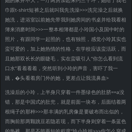
她的家并不大，一厅两房加起来约三十坪，她给了我毛
巾跟t-shirt短裤之后就叫我先洗澡>>>洗完澡之后就换
她洗，进浴室以前她先带我到她房间的书桌并给我看相
簿来消磨时间>>>一整本相簿都是小玲国小及国中时的
照片，有跟同学一起照的，也有独照，感觉小玲其实也
蛮可爱的，加上她热情的性格，在学校应该蛮活跃，而
且她那双长长的眼睫毛，实在蛮吸引人“你怎么看到流
口水”看着看着，突然听到小玲的声音，害吓了我一
跳，�头看着房门外的她，更差点让我流鼻血>
洗澡后的小玲，上半身只穿着一件墨绿色的肚脐==a没
错，那是中国式的肚兜，就是前面一块布，后面结着两
根绳子的那种>>>那丰满的乳房像是要破布而出似的，
而胸前那两颗跳豆若隐若现，而下半身则穿着一条蓝色
的热裤，那是不能再短的程度“玲小玲姐>>>你怎么穿成