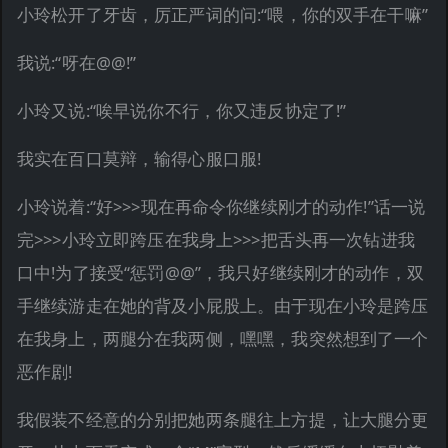
小玲松开了牙齿，厉正严词的问:“喂，你的双手在干嘛”
我说:“呀在@@!”
小玲又说:“唉早说你不行，你又违反协定了!”
我实在百口莫辩，输得心服口服!
小玲说着:“好>>>现在再命令你继续刚才的动作!”话一说
完>>>小玲立即跨压在我身上>>>把舌头再一次钻进我
口中!为了接受“惩罚@@”，我只好继续刚才的动作，双
手继续游走在她的背及小屁股上。由于现在小玲是跨压
在我身上，两腿分在我两侧，嘿嘿，我突然想到了一个
恶作剧!
我假装不经意的分别把她两条腿往上方提，让大腿分更