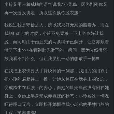
小玲又用带着威胁的语气说着:“小菜鸟，因为刚刚你又
再一次违反协定，所以这次换你脱衣服!”
我说过我是守信之人，所以我只好无奈的照着办，而在
我脱t-shirt的时候，小玲不免要移一下上半身好让我
脱，而同时由于她肚兜的两条绳子已解开，让它亦顺着
滑了下来>>>在看到肚兜滑下的一瞬间，因为光线微弱
故我看不到什么，但让我灵机一动的想放手一博!!!
在我把上衣快要从手臂脱掉的一刹那，我用力的用双手
把小玲的肩膀往上一推，让她从跨压在我身上的姿态，
变成跨坐在我腰上的姿态，而她的肚兜当然没有附在她
身上，令她上半身形成赤裸裸的状态；小玲被这一情况
吓得哑口无言，立即松开她握住我小老弟的手并自然的
用双手护着胸部!