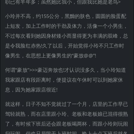
职已有半年多；虽然她比我小，但跟我比她是老鸟>
小玲并不高，约155公分，黑黝的肤色，圆圆的脸蛋配
上短发，加上工作时的干劲及体力，活像一个小男生，
不过每次看到她因身材矮小而显得更为丰满的双峰，总
是令我脸红赤热!久了以后，开始觉得小玲不只工作时
像男生，在思想上更像男生的“豪放@@”!
何谓“豪放”>>>豪迈奔放也!才认识没多久，当小玲知道
我家跟店有段距离时，便提议在午休时可以到她家休
息，因为她家跟店很近!
就这样，日子不知不觉就过了一个月，店里的工作早已
驾轻就熟，而在店里跟小玲、老板和老板娘已混得很熟
了，有时候下班后还会跟老板喝两杯，而跟小玲则玩闹
归玩闹，但也只局限于上班时间，晚上十点下班后就各