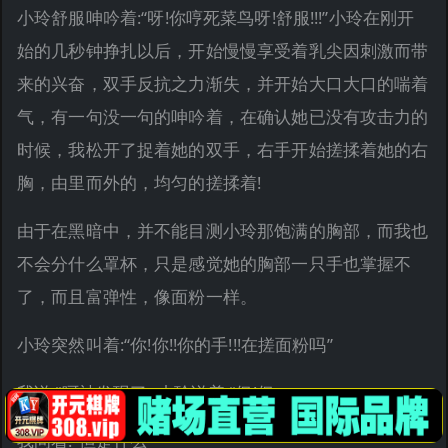
小玲舒服呻吟着:“呀!你哼死菜鸟呀!舒服!!!”小玲在刚开
始的几秒钟挣扎以后，开始慢慢享受着乳尖因刺激而带
来的兴奋，双手反抗之力渐失，并开始大口大口的喘着
气，有一句没一句的呻吟着，在确认她已没有攻击力的
时候，我松开了捉着她的双手，右手开始搓揉着她的右
胸，由里而外的，均匀的搓揉着!
由于在黑暗中，并不能目测小玲那饱满的胸部，而我也
不会分什么罩杯，只是感觉她的胸部一只手也掌握不
了，而且富弹性，像面粉一样。
小玲突然叫着:“你!你!!你的手!!!在搓面粉吗”
我说:“呵被发现了>小玲说着:“但!但>
我问着:“但是什么”