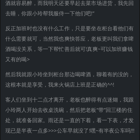
酒就容易醉，而我明天还要早起去菜市场进货，我先回
去睡，你跟小玲帮我服侍一下他们吧!”
反正加班时也没有什么工作，只是要坐在柜台看他们有
什么需要就可，当然我也爽快答应，老板更叫我们拿啤
酒喝没关系，等一下帮忙善后就可!真爽~可以加班赚钱
又有的喝>
然后我就跟小玲坐到柜台那边喝啤酒，聊着有的没的，
这根本就是享受，我来火锅店上班是正确的^^!
客人们坐到十二点才离开，老板也醉得有点迷煳，我跟
小玲两人开始去收桌洗碗，然后把老板“带”回三楼的住
处，就准备回家。雨还是一直的下着，看一下表，才发
现已是半夜一点多>>>公车早就没了!嘿~有半夜公车吗!!!