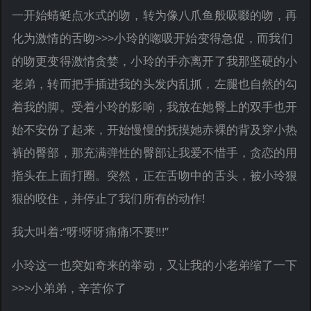
一开始蜻蜓点水式的吻，转为像八爪鱼般吸啜的吻，再
化为激情的舌吻>>>小玲的唿吸开始变得急促，而我们
的吻更变得激情贪婪，小玲的手亦离开了我那坚硬的小
老弟，转而把手插进我的头发内乱抓，左腿也自然的勾
着我的脚。受着小玲的影响，我放在她臀上的双手也开
始不安份了起来，开始慢慢的抚摸她赤裸的背及穿小热
裤的臀部，那充满弹性的臀部让我爱不惜手，贪恋的用
指头在上面打圈。突然，正在舌吻中的舌头，被小玲狠
狠的咬住，并停止了我们所有的动作!
我大叫着:“呀!呀呀痛痛!不要!!!”
小玲这一也突如奇来的举动，又让我的小老弟缩了一下
>>>小弟弟，辛苦你了