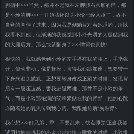
脚指甲>>>当然，那并不是我在左脚骚右脚底的痒，那
是小玲的脚>>>一开始我还以为小玲已经入睡了，故不
自觉的脚伸了过来，因为我是侧躺背对着她睡的，所以
我看不到她，但渐渐的我感觉到小玲光滑的大腿贴到我
的大腿后方。那么快就翻身了>>>睡得也真快!
很快的，我就感觉到小玲的左手搭在我的腰上，手指张
开，似动非动，像是抚摸，害得我心跳加速，想要转一
下身来避免尴尬。正想要转身改成正躺的时候，发现背
后有一股压迫感，害我进退两难，那并不是小玲的杀
气，而是小玲那饱满的双峰紧贴在我的背部，她的心跳
亦随着她的乳尖传到我心房。我跟她前后“胸贴背>
我心想>>>好兄弟，乖，不要乱来，快点睡觉!正当我尝
试用精神催眠我的小老弟叫他快点睡觉的时候，小玲搭