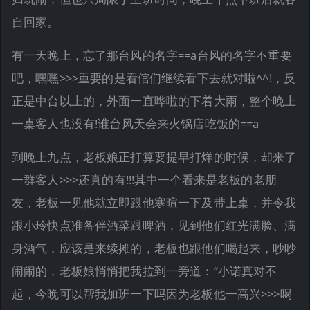
自回家。
有一天晚上，忘了那台风的名字==a台风的名字不重要
吧，嘿嘿>>>重要的是看倌们继续看下去就对啦^^!，反
正是中台以上的，外面一直哗啦的下着大雨，整个晚上
一桌客人也没有!谁台风天会来火锅店吃饭的==a
到晚上九点，老板娘正打算要提早打烊的时候，却来了
一群客人>>>还真的有!!!其中一个看来是老板的老朋
友，老板一见他就立即跟他寒暄一下及带上桌，并令我
跟小玲快点准备伴酒菜跟啤酒，见到他们红光满脸、满
身酒气，应该是来续摊的，老板也跟他们喝起来，吵吵
闹闹的，老板娘悄悄把我拉到一旁道：“小诺真对不
起，今晚可以帮我加班一下吗因为老板他一高兴>>>喝