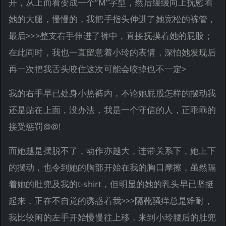
开，从上而看变成一个“M”字型，然后缓缓向上抚慰着
她的大腿，慢慢的，我把手指头伸进了她宽松的裤管，
最后>>>整支右手伸进了裤中，直接抚摸着她的屁股；
在此同时，我也一直留意着小玲的表情，深怕她发现后
再一次把我舌头咬住这次可能会咬掉也不一定>
我的右手早已处身小热裤内，不论她屁股怎样的摆动我
还是贴在上面，没办法，我是一个守信的人，正乖乖的
接受惩罚@@!
而她越是摆脱不了，动作亦越大，连带关系下，她上下
的摆动，也令到她的胸部开始在我的胸口摩擦，虽然隔
着她的肚兜及我的t-shirt，但明显的她的乳头早已坚挺
起来，正在不自觉的诱惑着我>>>隔靴骚痒总是难耐，
我比较闲的左手开始慢慢往上移，来到小玲腰后的肚兜