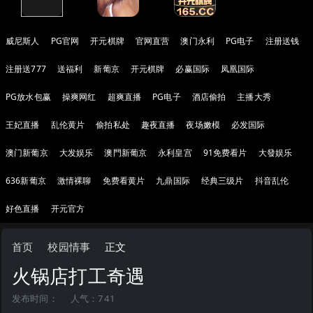
威尼斯人
PG官网
开元棋牌
官网直营
澳门永利
PG电子
注册送钱
注册送777
送福利
新葡京
开元棋牌
必赢国际
凤凰国际
PG放水包赢
操爽网红
超爽直播
PG电子
酒店偷拍
主播大秀
王妃直播
乱伦黄片
偷拍私处
趣夜直播
夜场嫩模
必发国际
澳门新葡京
大发娱乐
澳門新葡京
永利皇宫
91免费看片
大發娱乐
636新葡京
激情裸聊
免费看黄片
九鼎国际
经典三级片
抖音乱伦
好色直播
开元官方
首页
校园情事
正文
火锅店打工奇遇
发布时间：
人气：741